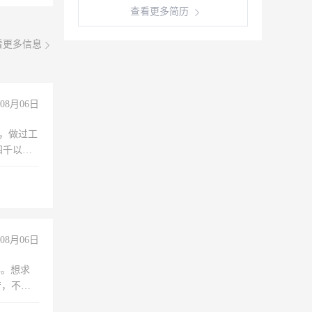
查看更多简历
看更多信息
08月06日
)，做过工
四千以
保险勿扰
08月06日
年。想求
苦，不怕