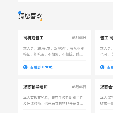
猜您喜欢
司机或普工
08月06日
普工 
本人男，28.有c本，驾龄5年，有从业资
本人男
格证，能吃苦，不怕累，不怕脏，踏
也可，
实，需求稳定工作一份，保险不干
勿扰
查看联系方式
查
求职辅导老师
08月06日
求职会
本人有教育经验，曾在学校任职班主任
本人 3
及任课教师，也在辅导机构担任辅导教
欲求一
师，求周一至周五辅导老师的工作
计证