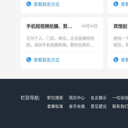
查看联系方式
查
手机短视频拍摄、剪辑、抖音快手
08月06日
可为个人、门店、单位、企业拍摄短视
想找一
频，培训手机拍摄剪辑，教你玩转抖音
银员，
可为个人、门店、单位、企业拍摄短视
工，麻
频，培训手机拍摄剪辑，教你玩转抖
号同微
查看联系方式
查
音！你也可以成为拍摄达人！你也可以
成为拍摄达人！
栏目导航:
职位搜索
简历中心
名企展示
一句话
套餐标准
金币充值
意见建议
联系我