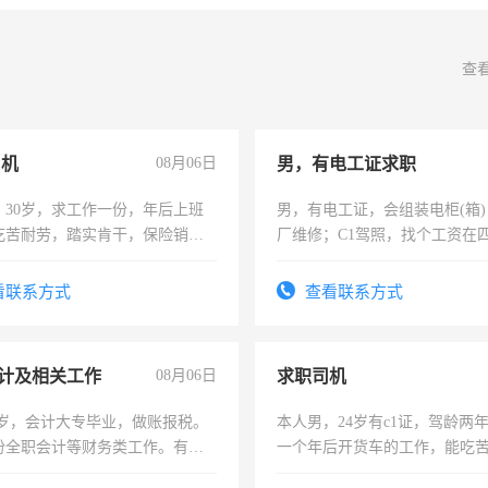
查
司机
08月06日
男，有电工证求职
，30岁，求工作一份，年后上班
男，有电工证，会组装电柜(箱
吃苦耐劳，踏实肯干，保险销售
厂维修；C1驾照，找个工资在
上，枣强县以外需要有住宿，
电话
看联系方式
查看联系方式
计及相关工作
08月06日
求职司机
7岁，会计大专毕业，做账报税。
本人男，24岁有c1证，驾龄两
份全职会计等财务类工作。有会
一个年后开货车的工作，能吃
加班。