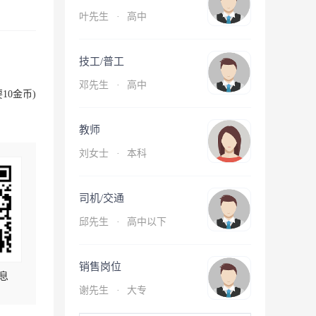
叶先生
·
高中
技工/普工
邓先生
·
高中
10金币)
教师
刘女士
·
本科
司机/交通
邱先生
·
高中以下
销售岗位
息
谢先生
·
大专