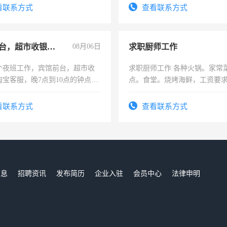
看联系方式
查看联系方式
宾馆前台，超市收银员，淘宝客服
08月06日
求职厨师工作
个夜班工作，宾馆前台，超市收
求职厨师工作 各种火锅。家常
淘宝客服，晚7点到10点的钟点
点。食堂。烧烤海鲜，工资要求6
烦看到的老板加我微信聊，手机
上
信
看联系方式
查看联系方式
信息
招聘资讯
发布简历
企业入驻
会员中心
法律申明
们